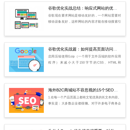
谷歌优化实战总结：响应式网站的优势跟缺点
谷歌现在要求网站是移动友好的，一个网站需要对
移动设备友好，这样网站的内容才能在移动搜索引
擎结果页面中被索引到它应该被索引的位置。SEO
认为响应式网站（responsiveweb）和独立mobile站
点都是为了移动友好。天鸿认为
谷歌优化实战篇：如何提高页面访问速度
启用压缩使用Gzip（一个用于文件压缩的软件应用
程序）来减小大于150字节的CSS、HTML和
JavaScript文件的大小。不要对图像文件使用gzip。
你需要在类似Photoshop这样的程序中压缩它们，这
样你就可以保持对图像质量的控制。
海外B2C商城站不容忽视的15个SEO技巧
1.在每一个产品页面上都有文笔优美的长文本内容。
事实是：大多数企业都很懒。对于许多电子商务企
业来说，直接从竞争对手或其供应商的网站上复制
和粘贴产品信息已经成为一种习惯。不要这样做，
这会提高网页的重复率，不会